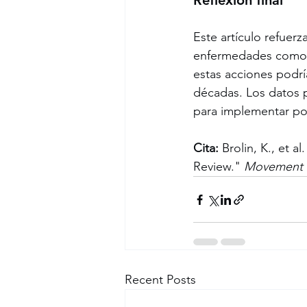
Reflexión final
Este artículo refuerz
enfermedades como e
estas acciones podrí
décadas. Los datos p
para implementar pol
Cita:
 Brolin, K., et a
Review." 
Movement D
Recent Posts