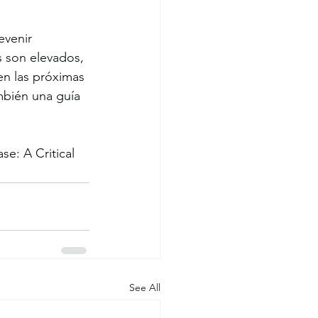
evenir 
 son elevados, 
en las próximas 
mbién una guía 
se: A Critical 
See All