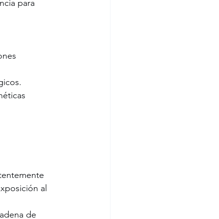
ncia para 
ones 
gicos.
éticas 
stentemente 
xposición al 
cadena de 