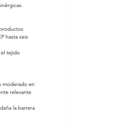
inérgicas.
 productos 
P hasta seis 
el tejido 
to moderado en 
ente relevante 
daña la barrera 