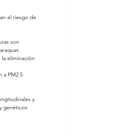
an el riesgo de 
uras son 
araquat.
 la eliminación 
n a PM2.5 
ngitudinales y 
y genéticos 