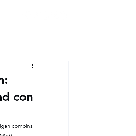
n:
ad con
rigen combina 
icado 