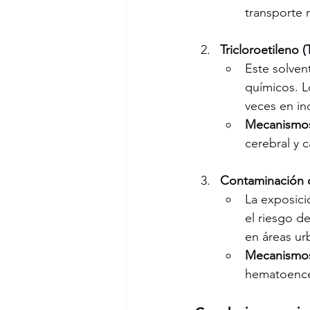
transporte 
Tricloroetileno (
Este solven
químicos. L
veces en in
Mecanismo
cerebral y 
Contaminación d
La exposici
el riesgo d
en áreas ur
Mecanismo
hematoencef