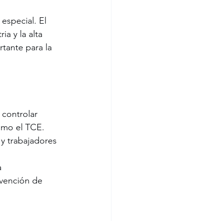
especial. El 
ia y la alta 
tante para la 
controlar 
como el TCE.
 y trabajadores 
a 
evención de 