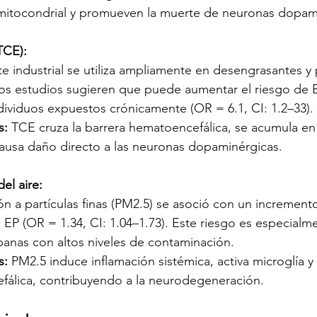
mitocondrial y promueven la muerte de neuronas dopam
TCE):
te industrial se utiliza ampliamente en desengrasantes y
os estudios sugieren que puede aumentar el riesgo de E
dividuos expuestos crónicamente (OR = 6.1, CI: 1.2–33).
s:
 TCE cruza la barrera hematoencefálica, se acumula en 
causa daño directo a las neuronas dopaminérgicas.
el aire:
ón a partículas finas (PM2.5) se asoció con un incremen
e EP (OR = 1.34, CI: 1.04–1.73). Este riesgo es especialm
banas con altos niveles de contaminación.
s:
 PM2.5 induce inflamación sistémica, activa microglía y 
álica, contribuyendo a la neurodegeneración.