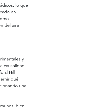
ádicos, lo que 
icado en 
 cómo 
n del aire 
rimentales y 
a causalidad 
ord Hill 
cernir qué 
rcionando una 
omunes, bien 