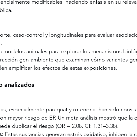
ncialmente modificables, haciendo énfasis en su releva
blica.
rte, caso-control y longitudinales para evaluar asociaci
.
 modelos animales para explorar los mecanismos bioló
eracción gen-ambiente que examinan cómo variantes gen
en amplificar los efectos de estas exposiciones.
o analizados
das, especialmente paraquat y rotenona, han sido consi
on mayor riesgo de EP. Un meta-análisis mostró que la e
ede duplicar el riesgo (OR = 2.08, CI: 1.31–3.38).
s:
 Estas sustancias generan estrés oxidativo, inhiben la 