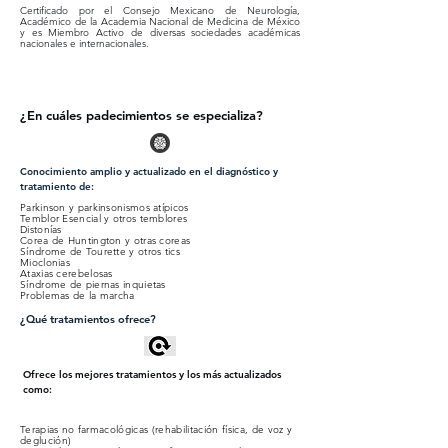
Certificado por el Consejo Mexicano de Neurología,
Académico de la Academia Nacional de Medicina de México
y es Miembro Activo de diversas sociedades académicas
nacionales e internacionales.
¿En cuáles padecimientos se especializa?
Conocimiento amplio y actualizado en el diagnóstico y
tratamiento de:
Parkinson y parkinsonismos atípicos
Temblor Esencial y otros temblores
Distonías
Corea de Huntington y otras coreas
Síndrome de Tourette y otros tics
Mioclonias
Ataxias cerebelosas
Síndrome de piernas inquietas
Problemas de la marcha
¿Qué tratamientos ofrece?
Ofrece los mejores tratamientos y los más actualizados
como:
Terapias no
farmacológicas (rehabilitación física, de voz y
deglución)