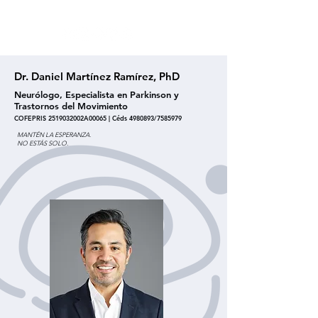
HAZ TU CITA:
+52 812.863.0416
Dr. Daniel Martínez Ramírez, PhD
Neurólogo, Especialista en Parkinson y
Trastornos del Movimiento
COFEPRIS 2519032002A00065 | Céds 4980893/7585979
MANTÉN LA ESPERANZA.
NO ESTÁS SOLO.